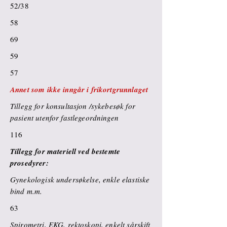
52/38
58
69
59
57
Annet som ikke inngår i frikortgrunnlaget
Tillegg for konsultasjon /sykebesøk for
pasient utenfor fastlegeordningen
116
Tillegg for materiell ved bestemte
prosedyrer:
Gynekologisk undersøkelse, enkle elastiske
bind m.m.
63
Spirometri, EKG, rektoskopi, enkelt sårskift