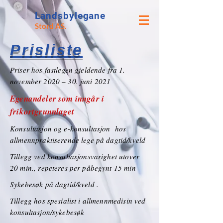
Landsbylegane
Stord AS.
Prisliste
Priser hos fastlegen gjeldende fra 1.
november 2020 – 30. juni 2021
Egenandeler som inngår i
frikortgrunnlaget
Konsultasjon og e-konsultasjon hos
allmennpraktiserende lege på dagtid/kveld
Tillegg ved konsultasjonsvarighet utover
20 min., repeteres per påbegynt 15 min
Sykebesøk på dagtid/kveld .
Tillegg hos spesialist i allmennmedisin ved
konsultasjon/sykebesøk