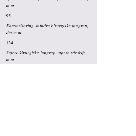
m.m
95
Kateterisering, mindre kirurgiske inngrep,
lim m.m
134
Større kirurgiske inngrep, større sårskift
m.m
181
Tillegg for spesielt materiell, medisiner,
spiral, kateter, gips, vaksiner, ortoser m.v
Etter kostnad
Ekspedisjonsgebyr ved forsendelse av
resepter, rekvisisjoner, henvisninger osv.
per brev, faks, telefon, e-post etter ønske
fra pasienten